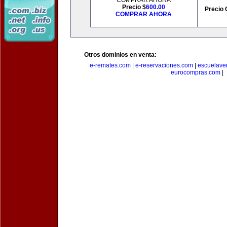
COMPRAR AHORA
Precio $
600.00
Precio 
COMPRAR AHORA
Otros dominios en venta:
e-remates.com
|
e-reservaciones.com
|
escuelave
eurocompras.com
|