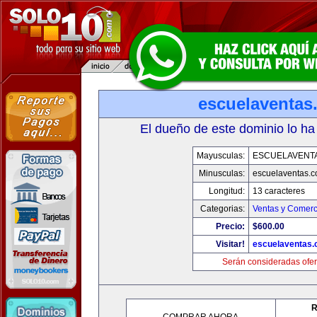
escuelaventas
El dueño de este dominio lo ha
Mayusculas:
ESCUELAVENT
Minusculas:
escuelaventas.
Longitud:
13 caracteres
Categorias:
Ventas y Comerc
Precio:
$600.00
Visitar!
escuelaventas
Serán consideradas ofer
R