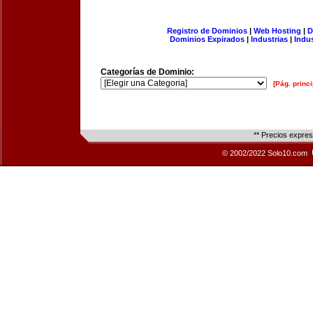
Registro de Dominios
|
Web Hosting
|
D
Dominios Expirados
|
Industrias
|
Indu
Categorías de Dominio:
[Pág. princi
** Precios expre
© 2002/2022 Solo10.com