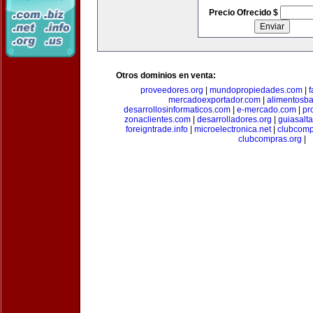
Precio Ofrecido $
Otros dominios en venta:
proveedores.org
|
mundopropiedades.com
|
f
mercadoexportador.com
|
alimentosb
desarrollosinformaticos.com
|
e-mercado.com
|
pr
zonaclientes.com
|
desarrolladores.org
|
guiasalt
foreigntrade.info
|
microelectronica.net
|
clubcom
clubcompras.org
|