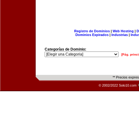
Registro de Dominios
|
Web Hosting
|
D
Dominios Expirados
|
Industrias
|
Indu
Categorías de Dominio:
[Pág. princi
** Precios expre
© 2002/2022 Solo10.com