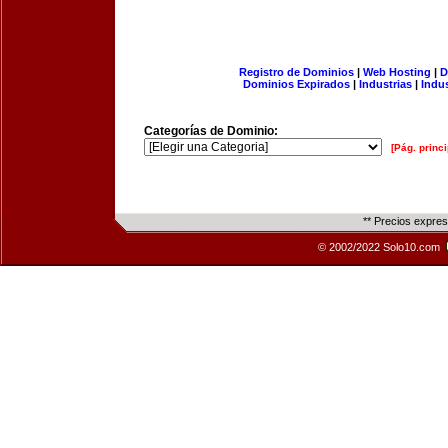
Registro de Dominios
|
Web Hosting
|
D
Dominios Expirados
|
Industrias
|
Indu
Categorías de Dominio:
[Pág. princi
** Precios expre
© 2002/2022 Solo10.com