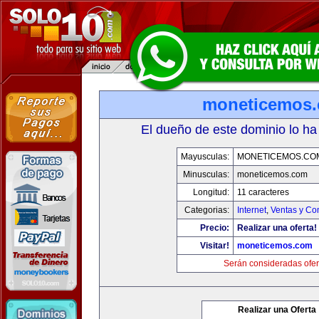
moneticemos
El dueño de este dominio lo ha
Mayusculas:
MONETICEMOS.CO
Minusculas:
moneticemos.com
Longitud:
11 caracteres
Categorias:
Internet
,
Ventas y Co
Precio:
Realizar una oferta!
Visitar!
moneticemos.com
Serán consideradas ofer
Realizar una Oferta