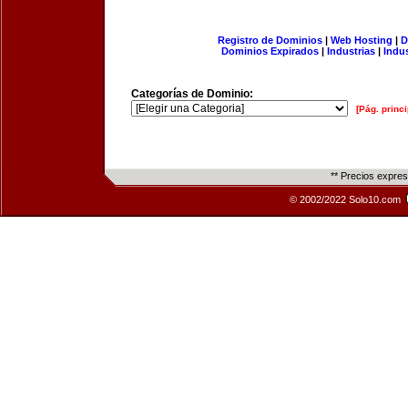
Registro de Dominios
|
Web Hosting
|
D
Dominios Expirados
|
Industrias
|
Indu
Categorías de Dominio:
[Pág. princi
** Precios expre
© 2002/2022 Solo10.com