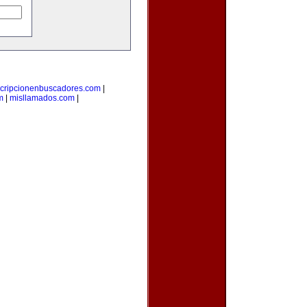
scripcionenbuscadores.com
|
m
|
misllamados.com
|