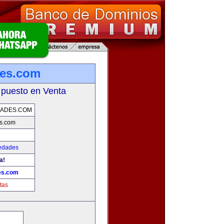
des.com
 puesto en Venta
DADES.COM
s.com
iedades
a!
es.com
tas