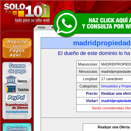
madridpropieda
El dueño de este dominio lo ha
Mayusculas:
MADRIDPROPIE
Minusculas:
madridpropiedade
Longitud:
17 caracteres
Categorias:
Inmuebles y Prop
Precio:
Realizar una ofert
Visitar!
madridpropiedad
Serán consideradas ofer
Realizar una Oferta