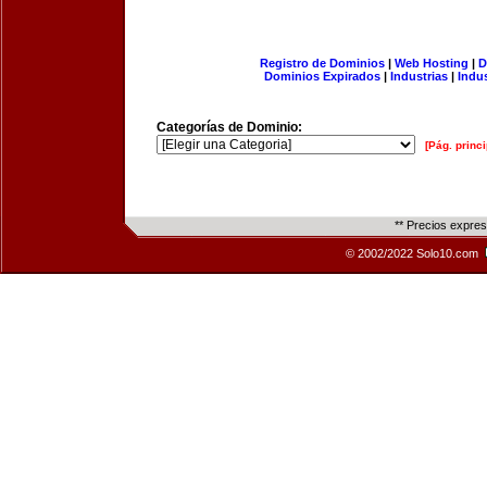
Registro de Dominios
|
Web Hosting
|
D
Dominios Expirados
|
Industrias
|
Indu
Categorías de Dominio:
[Pág. princi
** Precios expre
© 2002/2022 Solo10.com