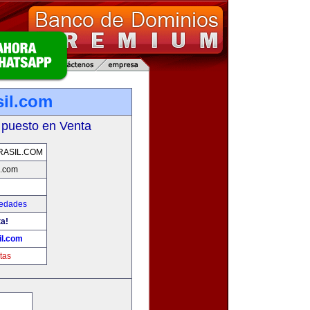
sil.com
 puesto en Venta
RASIL.COM
l.com
iedades
ta!
il.com
tas