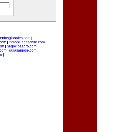
entosglobales.com
|
.com
|
inmobiliariaschile.com
|
com
|
negociosagro.com
|
.com
|
guiasanjose.com
|
om
|