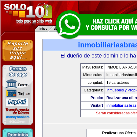
inmobiliariasbra
El dueño de este dominio lo ha
Mayusculas:
INMOBILIARIASB
Minusculas:
inmobiliariasbrasi
Longitud:
19 caracteres
Categorias:
Inmuebles y Prop
Precio:
Realizar una ofer
Visitar!
inmobiliariasbras
Serán consideradas ofer
Realizar una Oferta