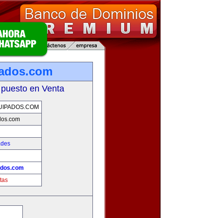
pados.com
 puesto en Venta
UIPADOS.COM
dos.com
ades
ados.com
tas