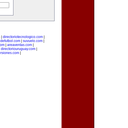
m
|
directoriotecnologico.com
|
odefutbol.com
|
suvuelo.com
|
com
|
areaventas.com
|
|
directoriouruguay.com
|
ersiones.com
|