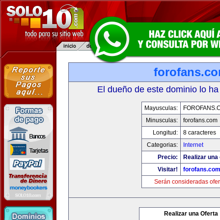
forofans.c
El dueño de este dominio lo ha
Mayusculas:
FOROFANS.
Minusculas:
forofans.com
Longitud:
8 caracteres
Categorias:
Internet
Precio:
Realizar una 
Visitar!
forofans.co
Serán consideradas ofer
Realizar una Oferta