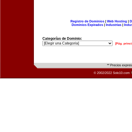
Registro de Dominios
|
Web Hosting
|
D
Dominios Expirados
|
Industrias
|
Indu
Categorías de Dominio:
[Pág. princi
** Precios expre
© 2002/2022 Solo10.com