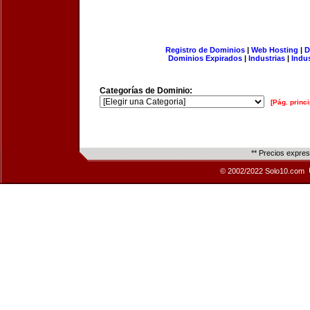
Registro de Dominios
|
Web Hosting
|
D
Dominios Expirados
|
Industrias
|
Indu
Categorías de Dominio:
[Pág. princi
** Precios expre
© 2002/2022 Solo10.com