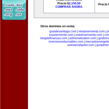
COMPRAR AHORA
Precio $
2,150.00
Precio 
COMPRAR AHORA
Otros dominios en venta:
guiadesantiago.com
|
relojesenventa.com
|
p
joyasenventa.com
|
usadosenventa.com
|
co
blogdefinanzas.com
|
admonetization.com
|
gestion
inversionesbursatiles.com
|
mercadoenergeti
autosenalquiler.com
|
guiadive