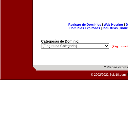
Registro de Dominios
|
Web Hosting
|
D
Dominios Expirados
|
Industrias
|
Indu
Categorías de Dominio:
[Pág. princi
** Precios expre
© 2002/2022 Solo10.com