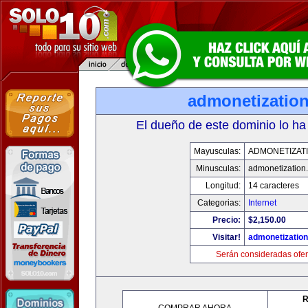
admonetizatio
El dueño de este dominio lo ha
Mayusculas:
ADMONETIZAT
Minusculas:
admonetization
Longitud:
14 caracteres
Categorias:
Internet
Precio:
$2,150.00
Visitar!
admonetizatio
Serán consideradas ofer
R