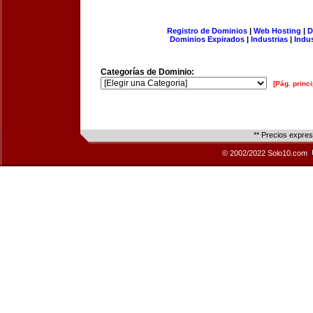
Registro de Dominios
|
Web Hosting
|
D
Dominios Expirados
|
Industrias
|
Indu
Categorías de Dominio:
[Pág. princi
** Precios expre
© 2002/2022 Solo10.com