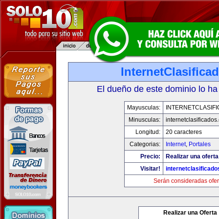
InternetClasific
El dueño de este dominio lo ha
Mayusculas:
INTERNETCLASIF
Minusculas:
internetclasificado
Longitud:
20 caracteres
Categorias:
Internet
,
Portales
Precio:
Realizar una oferta
Visitar!
internetclasificad
Serán consideradas ofer
Realizar una Oferta