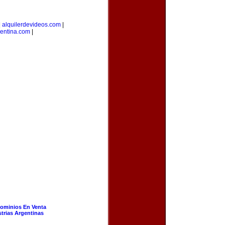
|
alquilerdevideos.com
|
gentina.com
|
ominios En Venta
strias Argentinas