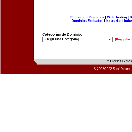
Registro de Dominios
|
Web Hosting
|
D
Dominios Expirados
|
Industrias
|
Indu
Categorías de Dominio:
[Pág. princi
** Precios expre
© 2002/2022 Solo10.com