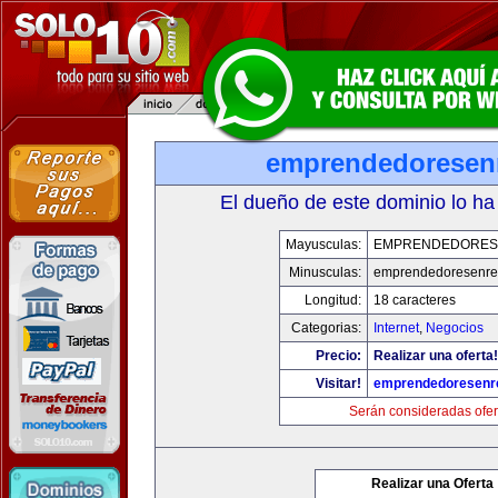
emprendedoresen
El dueño de este dominio lo ha
Mayusculas:
EMPRENDEDORES
Minusculas:
emprendedoresenre
Longitud:
18 caracteres
Categorias:
Internet
,
Negocios
Precio:
Realizar una oferta!
Visitar!
emprendedoresenr
Serán consideradas ofer
Realizar una Oferta