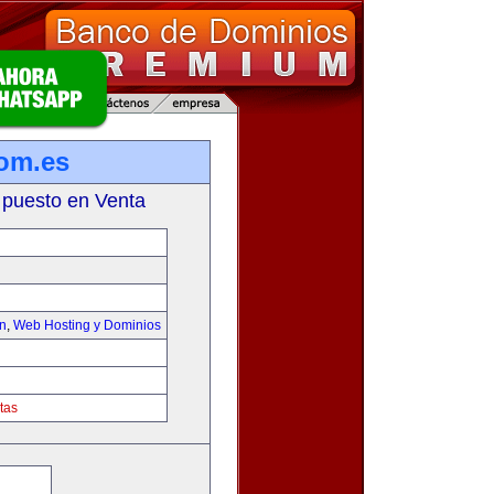
om.es
 puesto en Venta
on
,
Web Hosting y Dominios
tas