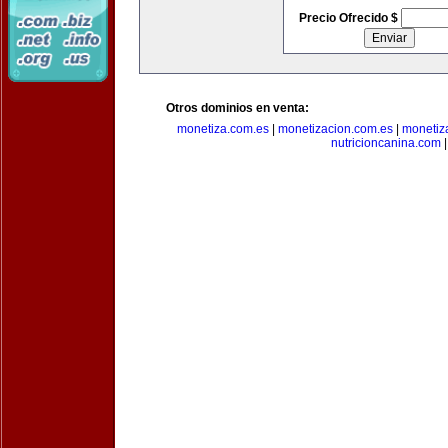
Precio Ofrecido $
Otros dominios en venta:
monetiza.com.es
|
monetizacion.com.es
|
monetiz
nutricioncanina.com
|