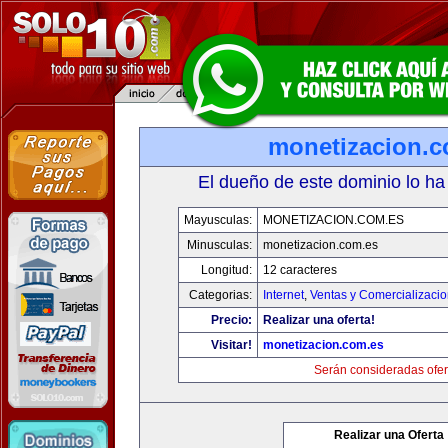
monetizacion.c
El dueño de este dominio lo ha
Mayusculas:
MONETIZACION.COM.ES
Minusculas:
monetizacion.com.es
Longitud:
12 caracteres
Categorias:
Internet
,
Ventas y Comercializaci
Precio:
Realizar una oferta!
Visitar!
monetizacion.com.es
Serán consideradas ofer
Realizar una Oferta