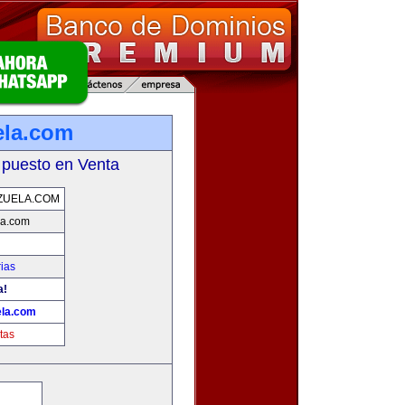
ela.com
 puesto en Venta
ZUELA.COM
a.com
ias
a!
la.com
tas