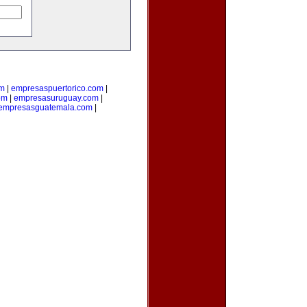
om
|
empresaspuertorico.com
|
om
|
empresasuruguay.com
|
empresasguatemala.com
|